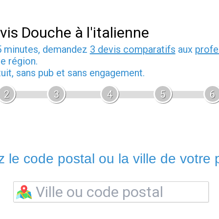
vis Douche à l'italienne
5 minutes, demandez
3 devis comparatifs
aux
profe
e région.
tuit, sans pub et sans engagement.
2
3
4
5
6
 le code postal ou la ville de votre p