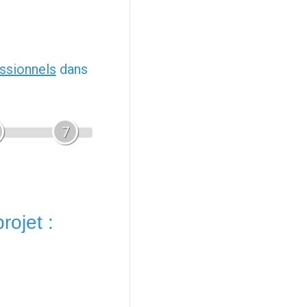
ssionnels
dans
7
rojet :