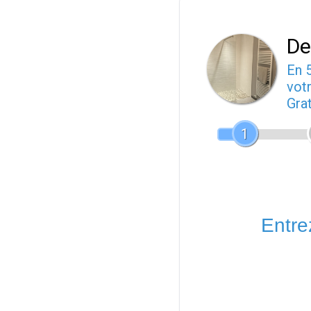
De
En 
votr
Gra
1
Entrez