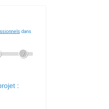
ssionnels
dans
7
rojet :