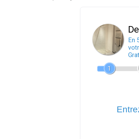
De
En 
votr
Gra
1
Entrez