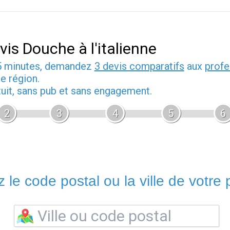
vis Douche à l'italienne
5 minutes, demandez
3 devis comparatifs
aux
profe
e région.
tuit, sans pub et sans engagement.
2
3
4
5
6
 le code postal ou la ville de votre p