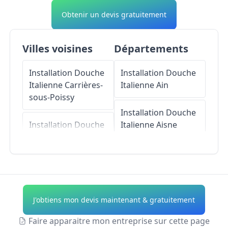
Obtenir un devis gratuitement
Villes voisines
Départements
Installation Douche
Installation Douche
Italienne
Carrières-
Italienne
Ain
sous-Poissy
Installation Douche
Installation Douche
Italienne
Aisne
Italienne
Chambourcy
Installation Douche
Italienne
Allier
Installation Douche
Italienne
Achères
Installation Douche
J'obtiens mon devis maintenant & gratuitement
Italienne
Alpes-de-
Installation Douche
Haute-Provence
Faire apparaitre mon entreprise sur cette page