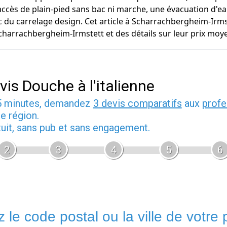
n accès de plain-pied sans bac ni marche, une évacuation d'e
c du carrelage design. Cet article à Scharrachbergheim-Irm
 Scharrachbergheim-Irmstett et des détails sur leur prix moy
vis Douche à l'italienne
5 minutes, demandez
3 devis comparatifs
aux
profe
e région.
tuit, sans pub et sans engagement.
2
3
4
5
6
 le code postal ou la ville de votre p