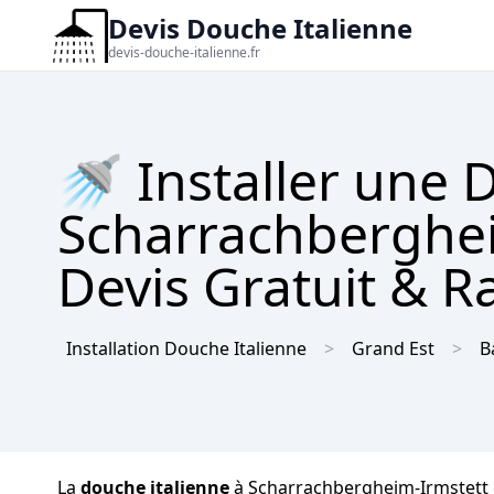
Devis Douche Italienne
devis-douche-italienne.fr
🚿 Installer une 
Scharrachberghei
Devis Gratuit & R
Installation Douche Italienne
Grand Est
B
La
douche italienne
à Scharrachbergheim-Irmstett es