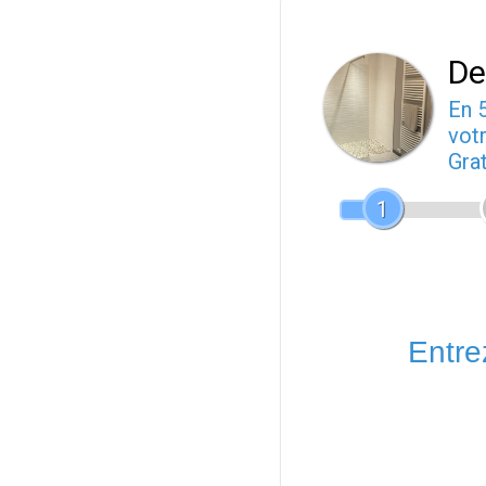
De
En 
votr
Gra
1
Entrez