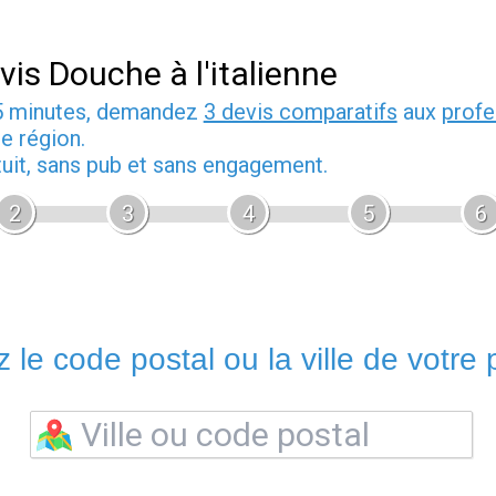
vis Douche à l'italienne
5 minutes, demandez
3 devis comparatifs
aux
profe
e région.
tuit, sans pub et sans engagement.
2
3
4
5
6
 le code postal ou la ville de votre p