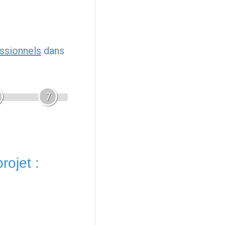
ssionnels
dans
7
rojet :