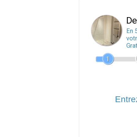
De
En 
votr
Gra
1
Entrez