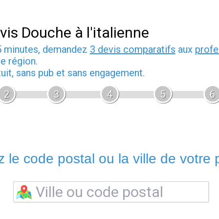
vis Douche à l'italienne
5 minutes, demandez
3 devis comparatifs
aux
profe
e région.
tuit, sans pub et sans engagement.
2
3
4
5
6
 le code postal ou la ville de votre p