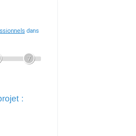
ssionnels
dans
7
rojet :