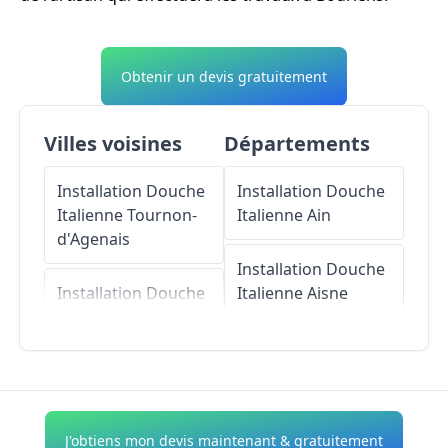
Obtenir un devis gratuitement
Villes voisines
Départements
Installation Douche
Installation Douche
Italienne
Tournon-
Italienne
Ain
d'Agenais
Installation Douche
Installation Douche
Italienne
Aisne
Italienne
Cazideroque
Installation Douche
Italienne
Allier
Installation Douche
Italienne
Saint-
Installation Douche
J'obtiens mon devis maintenant & gratuitement
Georges