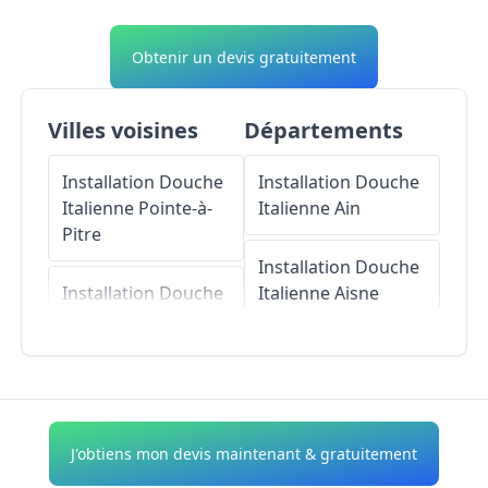
Obtenir un devis gratuitement
Villes voisines
Départements
Installation Douche
Installation Douche
Italienne
Pointe-à-
Italienne
Ain
Pitre
Installation Douche
Installation Douche
Italienne
Aisne
Italienne
Gosier
Installation Douche
Installation Douche
Italienne
Allier
Italienne
Port-Louis
Installation Douche
J'obtiens mon devis maintenant & gratuitement
Installation Douche
Italienne
Alpes-de-