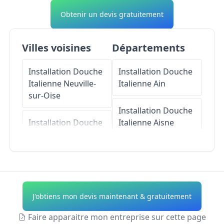
Obtenir un devis gratuitement
Villes voisines
Départements
Installation Douche
Installation Douche
Italienne
Neuville-
Italienne
Ain
sur-Oise
Installation Douche
Installation Douche
Italienne
Aisne
Italienne
Cergy
Installation Douche
Installation Douche
Italienne
Allier
Italienne
Maurecourt
Installation Douche
J'obtiens mon devis maintenant & gratuitement
Italienne
Alpes-de-
Installation Douche
Haute-Provence
Faire apparaitre mon entreprise sur cette page