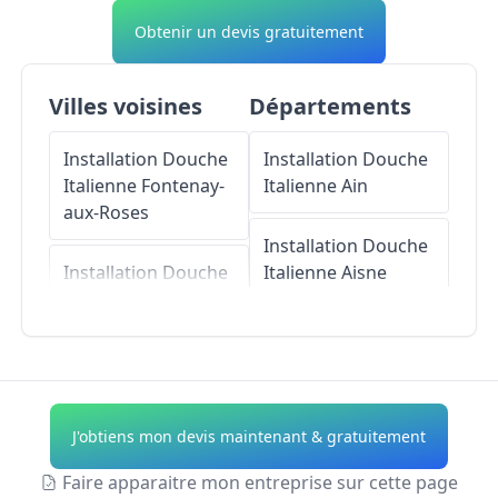
Obtenir un devis gratuitement
Villes voisines
Départements
Installation Douche
Installation Douche
Italienne
Fontenay-
Italienne
Ain
aux-Roses
Installation Douche
Installation Douche
Italienne
Aisne
Italienne
Le Plessis-
Robinson
Installation Douche
Italienne
Allier
Installation Douche
Italienne
Châtillon
Installation Douche
J'obtiens mon devis maintenant & gratuitement
Italienne
Alpes-de-
Installation Douche
Haute-Provence
Faire apparaitre mon entreprise sur cette page