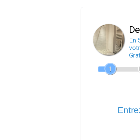
De
En 
votr
Gra
1
Entrez