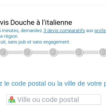
vis Douche à l'italienne
5 minutes, demandez
3 devis comparatifs
aux
profe
e région.
tuit, sans pub et sans engagement.
2
3
4
5
6
 le code postal ou la ville de votre p