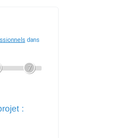
ssionnels
dans
7
rojet :