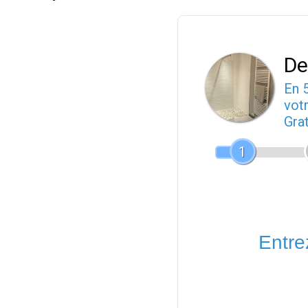
De
En 
votr
Gra
1
Entrez