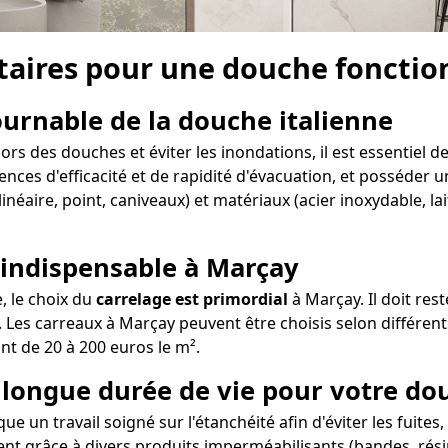
aires pour une douche fonction
tournable de la douche italienne
rs des douches et éviter les inondations, il est essentiel d
ences d'efficacité et de rapidité d'évacuation, et posséder un
inéaire, point, caniveaux) et matériaux (acier inoxydable, l
 indispensable à Marçay
e, le choix du
carrelage est primordial
à Marçay. Il doit res
 Les carreaux à Marçay peuvent être choisis selon différents
ant de 20 à 200 euros le m².
ne longue durée de vie pour votre do
e un travail soigné sur l'étanchéité afin d'éviter les fuites
ent grâce à divers produits imperméabilisants (bandes, résin