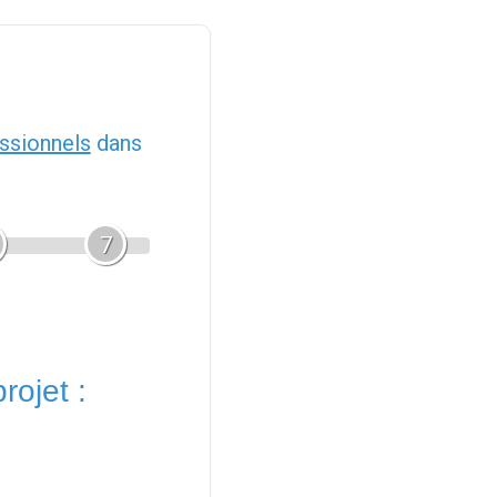
ssionnels
dans
7
rojet :