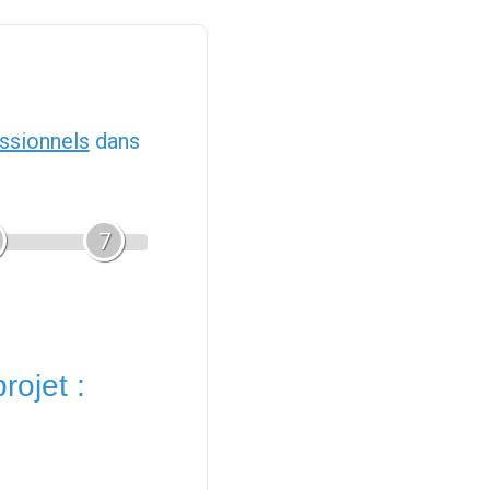
ssionnels
dans
7
rojet :