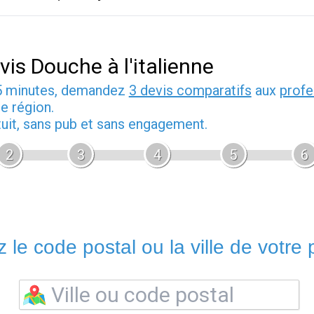
vis Douche à l'italienne
5 minutes, demandez
3 devis comparatifs
aux
profe
e région.
tuit, sans pub et sans engagement.
2
3
4
5
6
 le code postal ou la ville de votre p