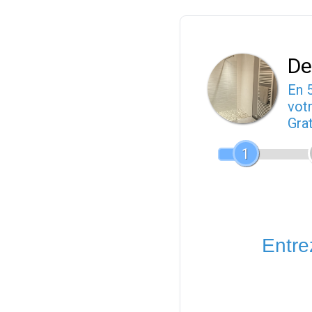
De
En 
votr
Gra
1
Entrez