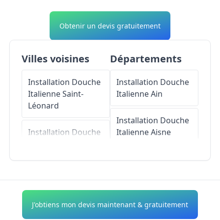
Obtenir un devis gratuitement
Villes voisines
Départements
Installation Douche
Installation Douche
Italienne
Saint-
Italienne
Ain
Léonard
Installation Douche
Installation Douche
Italienne
Aisne
Italienne
Criquebeuf-en-Caux
Installation Douche
Italienne
Allier
Installation Douche
Italienne
Senneville-
Installation Douche
J'obtiens mon devis maintenant & gratuitement
sur-Fécamp
Italienne
Alpes-de-