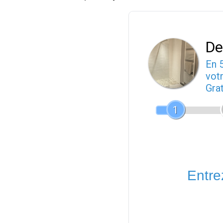
De
En 
votr
Gra
1
Entrez