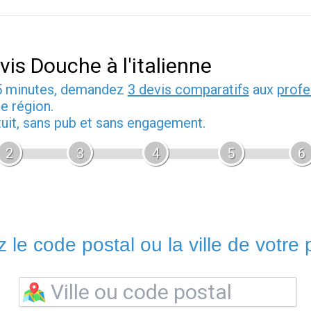
vis Douche à l'italienne
5 minutes, demandez
3 devis comparatifs
aux
profe
e région.
tuit, sans pub et sans engagement.
2
3
4
5
6
 le code postal ou la ville de votre p