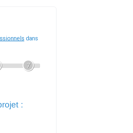
ssionnels
dans
7
rojet :