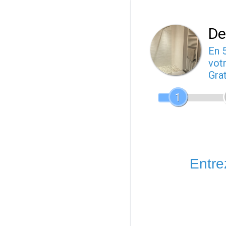
De
En 
votr
Gra
1
Entrez