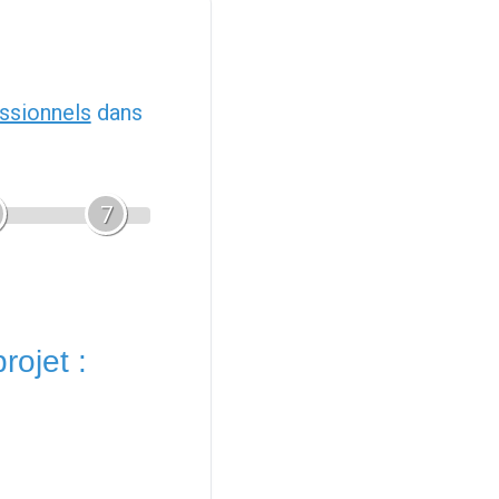
ssionnels
dans
7
rojet :