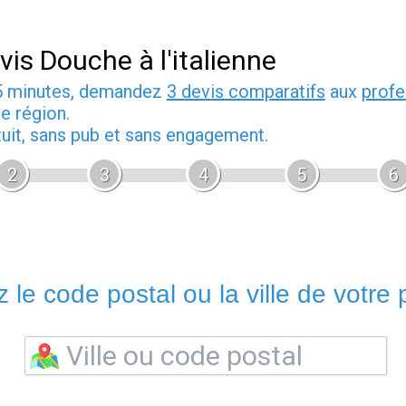
vis Douche à l'italienne
5 minutes, demandez
3 devis comparatifs
aux
profe
e région.
tuit, sans pub et sans engagement.
2
3
4
5
6
 le code postal ou la ville de votre p