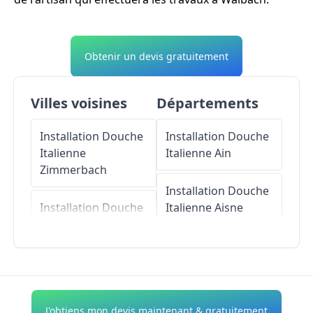
Obtenir un devis gratuitement
Villes voisines
Départements
Installation Douche
Installation Douche
Italienne
Italienne
Ain
Zimmerbach
Installation Douche
Installation Douche
Italienne
Aisne
Italienne
Wihr-au-
Val
Installation Douche
Italienne
Allier
Installation Douche
Italienne
Installation Douche
J'obtiens mon devis maintenant & gratuitement
Wintzenheim