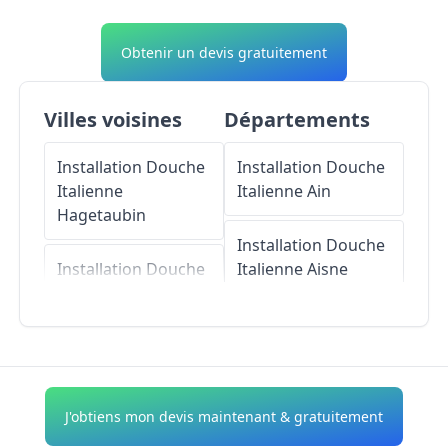
Obtenir un devis gratuitement
Villes voisines
Départements
Installation Douche
Installation Douche
Italienne
Italienne
Ain
Hagetaubin
Installation Douche
Installation Douche
Italienne
Aisne
Italienne
Bassercles
Installation Douche
Installation Douche
Italienne
Allier
Italienne
Lacadée
Installation Douche
J'obtiens mon devis maintenant & gratuitement
Installation Douche
Italienne
Alpes-de-