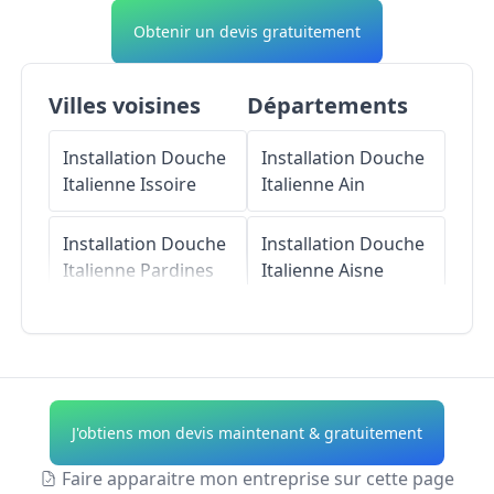
Obtenir un devis gratuitement
Villes voisines
Départements
Installation Douche
Installation Douche
Italienne
Issoire
Italienne
Ain
Installation Douche
Installation Douche
Italienne
Pardines
Italienne
Aisne
Installation Douche
Installation Douche
Italienne
Italienne
Allier
Sauvagnat-Sainte-
Marthe
Installation Douche
J'obtiens mon devis maintenant & gratuitement
Italienne
Alpes-de-
Installation Douche
Haute-Provence
Faire apparaitre mon entreprise sur cette page