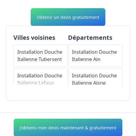
Obtenir un devis gratuitement
Villes voisines
Départements
Installation Douche
Installation Douche
Italienne
Tubersent
Italienne
Ain
Installation Douche
Installation Douche
Italienne
Lefaux
Italienne
Aisne
Installation Douche
Installation Douche
Italienne
Cucq
Italienne
Allier
Installation Douche
Installation Douche
J'obtiens mon devis maintenant & gratuitement
Italienne
Le
Italienne
Alpes-de-