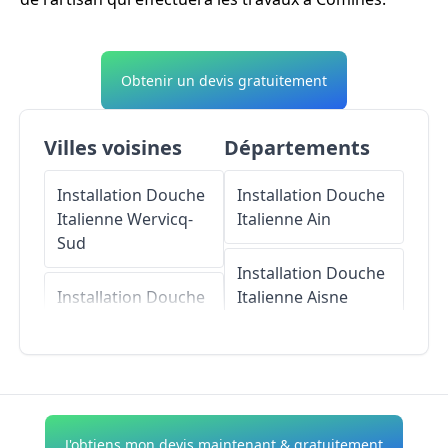
Obtenir un devis gratuitement
Villes voisines
Départements
Installation Douche
Installation Douche
Italienne
Wervicq-
Italienne
Ain
Sud
Installation Douche
Installation Douche
Italienne
Aisne
Italienne
Bousbecque
Installation Douche
Italienne
Allier
Installation Douche
Italienne
Warneton
Installation Douche
J'obtiens mon devis maintenant & gratuitement