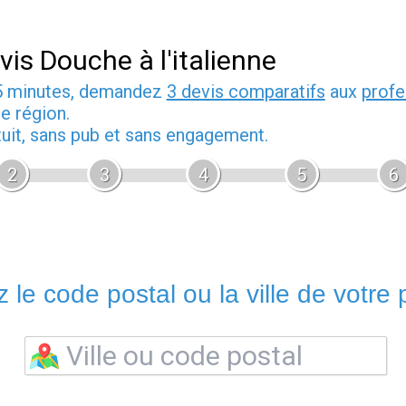
vis Douche à l'italienne
5 minutes, demandez
3 devis comparatifs
aux
profe
e région.
tuit, sans pub et sans engagement.
2
3
4
5
6
 le code postal ou la ville de votre p