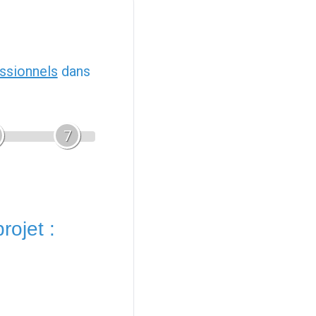
ssionnels
dans
7
rojet :