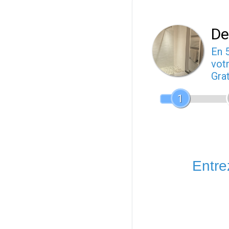
De
En 
votr
Gra
1
Entrez