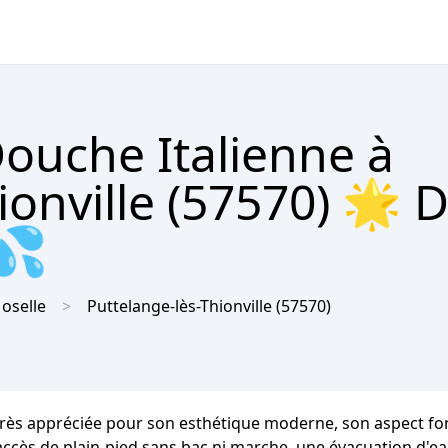
Douche Italienne à
ionville (57570) 🌟 D
 💦
oselle
Puttelange-lès-Thionville
(57570)
 très appréciée pour son esthétique moderne, son aspect fonc
n accès de plain-pied sans bac ni marche, une évacuation d'e