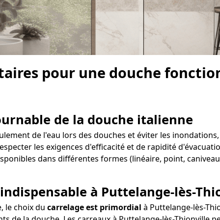
aires pour une douche fonction
tournable de la douche italienne
lement de l'eau lors des douches et éviter les inondations, i
respecter les exigences d'efficacité et de rapidité d'évacuati
isponibles dans différentes formes (linéaire, point, canivea
 indispensable à Puttelange-lès-Thi
e, le choix du
carrelage est primordial
à Puttelange-lès-Thio
nts de la douche. Les carreaux à Puttelange-lès-Thionville pe