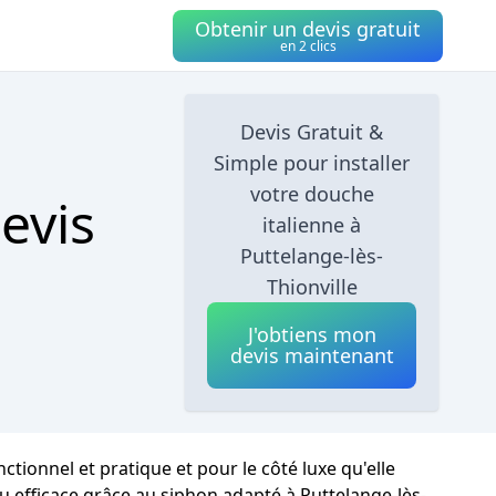
Obtenir un devis gratuit
en 2 clics
Devis Gratuit &
Simple pour installer
votre douche
evis
italienne à
Puttelange-lès-
Thionville
J'obtiens mon
devis maintenant
tionnel et pratique et pour le côté luxe qu'elle
au efficace grâce au siphon adapté à Puttelange-lès-