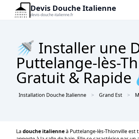
Devis Douche Italienne
devis-douche-italienne.fr
🚿 Installer une 
Puttelange-lès-Th
Gratuit & Rapide
Installation Douche Italienne
Grand Est
M
La
douche italienne
à Puttelange-lès-Thionville est
apporte à la salle de bain. Elle se caractérise par u