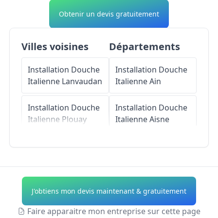
Obtenir un devis gratuitement
Villes voisines
Départements
Installation Douche
Installation Douche
Italienne
Lanvaudan
Italienne
Ain
Installation Douche
Installation Douche
Italienne
Plouay
Italienne
Aisne
Installation Douche
Installation Douche
Italienne
Caudan
Italienne
Allier
Installation Douche
Installation Douche
J'obtiens mon devis maintenant & gratuitement
Italienne
Italienne
Alpes-de-
Hennebont
Haute-Provence
Faire apparaitre mon entreprise sur cette page