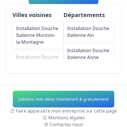
Villes voisines
Départements
Installation Douche
Installation Douche
Italienne
Montois-
Italienne
Ain
la-Montagne
Installation Douche
Installation Douche
Italienne
Aisne
Italienne
Moyeuvre-
Grande
Installation Douche
Italienne
Allier
Installation Douche
Italienne
Installation Douche
J'obtiens mon devis maintenant & gratuitement
Homécourt
Italienne
Alpes-de-
Haute-Provence
Faire apparaitre mon entreprise sur cette page
Installation Douche
Mentions légales
Italienne
Auboué
Installation Douche
Contactez nous