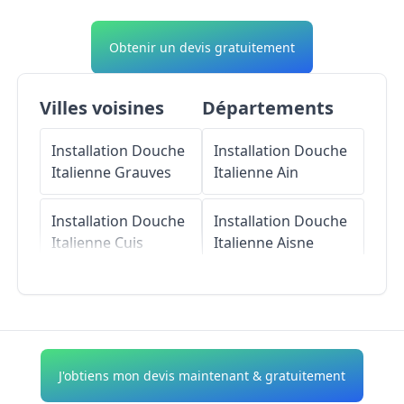
Obtenir un devis gratuitement
Villes voisines
Départements
Installation Douche
Installation Douche
Italienne
Grauves
Italienne
Ain
Installation Douche
Installation Douche
Italienne
Cuis
Italienne
Aisne
Installation Douche
Installation Douche
Italienne
Avize
Italienne
Allier
Installation Douche
Installation Douche
J'obtiens mon devis maintenant & gratuitement
Italienne
Monthelon
Italienne
Alpes-de-