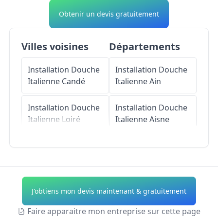
Obtenir un devis gratuitement
Villes voisines
Départements
Installation Douche
Installation Douche
Italienne
Candé
Italienne
Ain
Installation Douche
Installation Douche
Italienne
Loiré
Italienne
Aisne
Installation Douche
Installation Douche
Italienne
La
Italienne
Allier
Cornuaille
Installation Douche
J'obtiens mon devis maintenant & gratuitement
Installation Douche
Italienne
Alpes-de-
Italienne
Vritz
Haute-Provence
Faire apparaitre mon entreprise sur cette page