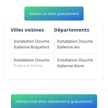
Obtenir un devis gratuitement
Villes voisines
Départements
Installation Douche
Installation Douche
Italienne
Roquefort
Italienne
Ain
Installation Douche
Installation Douche
Italienne
Sainte-
Italienne
Aisne
Colombe-en-
Bruilhois
Installation Douche
Italienne
Allier
Installation Douche
Italienne
Brax
Installation Douche
J'obtiens mon devis maintenant & gratuitement
Italienne
Alpes-de-