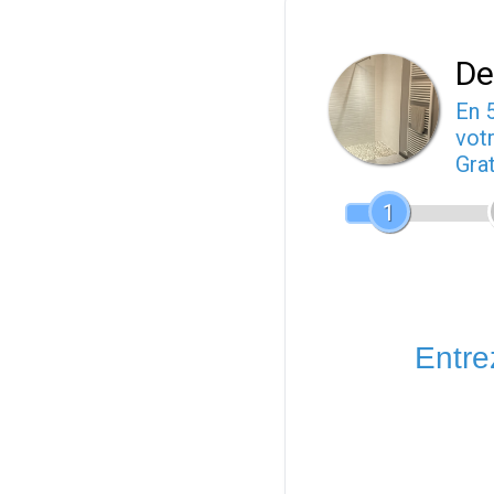
De
En 
votr
Gra
1
Entrez