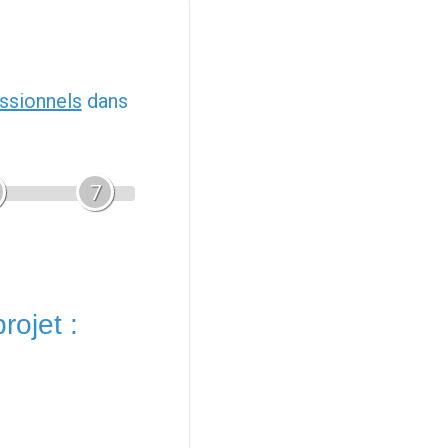
ssionnels
dans
7
rojet :