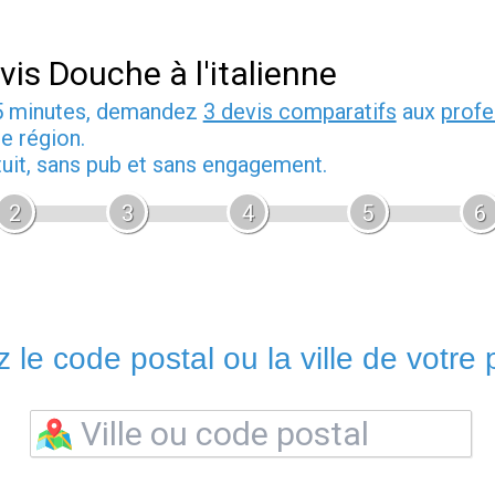
vis Douche à l'italienne
5 minutes, demandez
3 devis comparatifs
aux
profe
e région.
tuit, sans pub et sans engagement.
2
3
4
5
6
 le code postal ou la ville de votre p