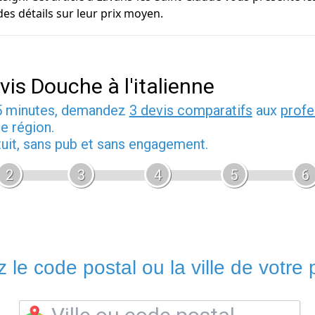
des détails sur leur prix moyen.
vis Douche à l'italienne
5 minutes, demandez
3 devis comparatifs
aux
profe
e région.
tuit, sans pub et sans engagement.
2
3
4
5
6
 le code postal ou la ville de votre p