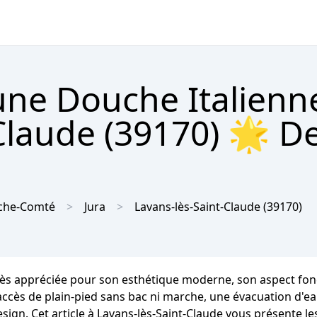
'une Douche Italienn
Claude (39170) 🌟 De
che-Comté
Jura
Lavans-lès-Saint-Claude
(39170)
rès appréciée pour son esthétique moderne, son aspect fonct
n accès de plain-pied sans bac ni marche, une évacuation d'e
esign. Cet article à Lavans-lès-Saint-Claude vous présente le