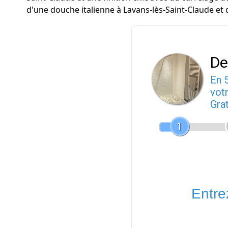
d'une douche italienne à Lavans-lès-Saint-Claude et 
De
En 
votr
Gra
1
Entrez