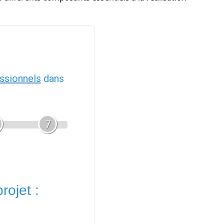
ssionnels
dans
7
rojet :