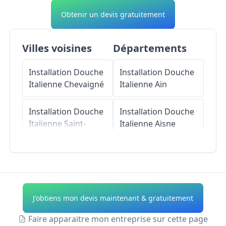
Obtenir un devis gratuitement
Villes voisines
Départements
Installation Douche
Installation Douche
Italienne
Chevaigné
Italienne
Ain
Installation Douche
Installation Douche
Italienne
Saint-
Italienne
Aisne
Grégoire
Installation Douche
Installation Douche
Italienne
Allier
Italienne
Melesse
Installation Douche
J'obtiens mon devis maintenant & gratuitement
Installation Douche
Italienne
Alpes-de-
Italienne
Haute-Provence
Faire apparaitre mon entreprise sur cette page