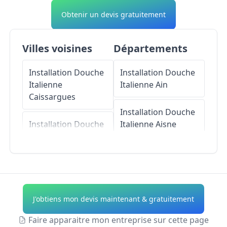
Obtenir un devis gratuitement
Villes voisines
Départements
Installation Douche
Installation Douche
Italienne
Italienne
Ain
Caissargues
Installation Douche
Installation Douche
Italienne
Aisne
Italienne
Rodilhan
Installation Douche
Installation Douche
Italienne
Allier
Italienne
Milhaud
Installation Douche
J'obtiens mon devis maintenant & gratuitement
Installation Douche
Italienne
Alpes-de-
Italienne
Caveirac
Haute-Provence
Faire apparaitre mon entreprise sur cette page