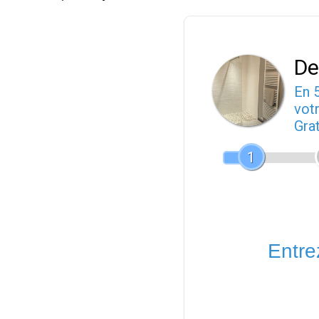
De
En 
votr
Gra
1
Entrez