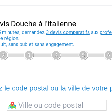
vis Douche à l'italienne
5 minutes, demandez
3 devis comparatifs
aux
profe
e région.
tuit, sans pub et sans engagement.
2
3
4
5
6
 le code postal ou la ville de votre p