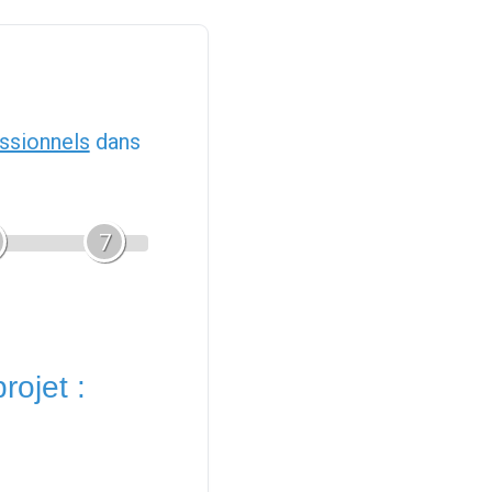
ssionnels
dans
7
rojet :