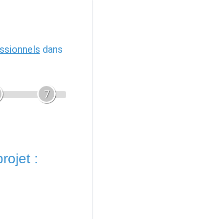
ssionnels
dans
7
rojet :