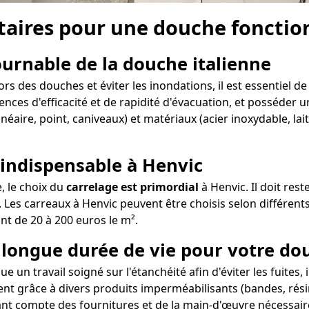
aires pour une douche fonction
tournable de la douche italienne
s des douches et éviter les inondations, il est essentiel de
ences d'efficacité et de rapidité d'évacuation, et posséder un
néaire, point, caniveaux) et matériaux (acier inoxydable, la
 indispensable à Henvic
e, le choix du
carrelage est primordial
à Henvic. Il doit res
 Les carreaux à Henvic peuvent être choisis selon différents
ant de 20 à 200 euros le m².
e longue durée de vie pour votre do
e un travail soigné sur l'étanchéité afin d'éviter les fuites,
ent grâce à divers produits imperméabilisants (bandes, résin
ant compte des fournitures et de la main-d'œuvre nécessaire 