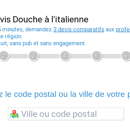
vis Douche à l'italienne
5 minutes, demandez
3 devis comparatifs
aux
profe
e région.
tuit, sans pub et sans engagement.
2
3
4
5
6
 le code postal ou la ville de votre p