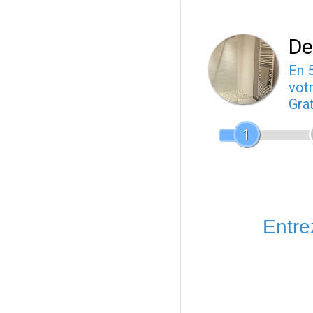
De
En 
votr
Gra
1
Entrez