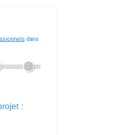
ssionnels
dans
7
rojet :