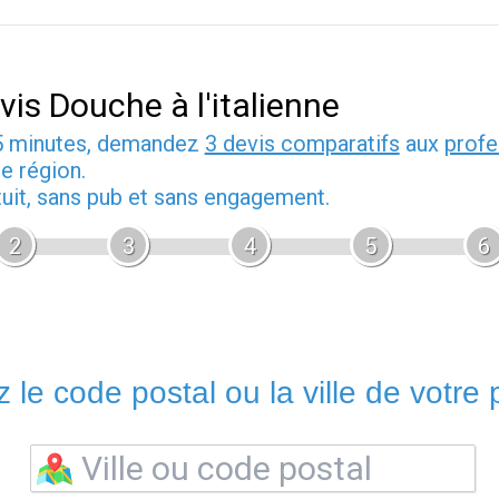
vis Douche à l'italienne
5 minutes, demandez
3 devis comparatifs
aux
profe
e région.
tuit, sans pub et sans engagement.
2
3
4
5
6
 le code postal ou la ville de votre p