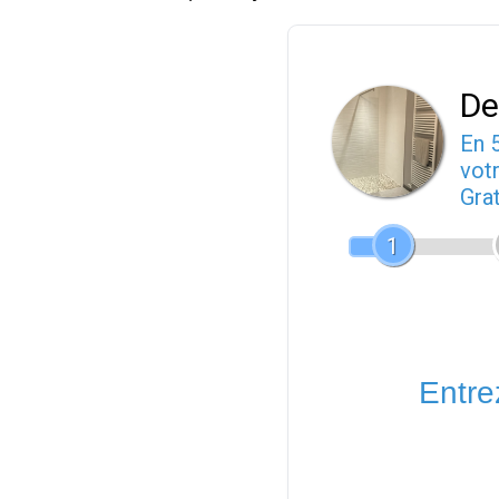
De
En 
votr
Gra
1
Entrez