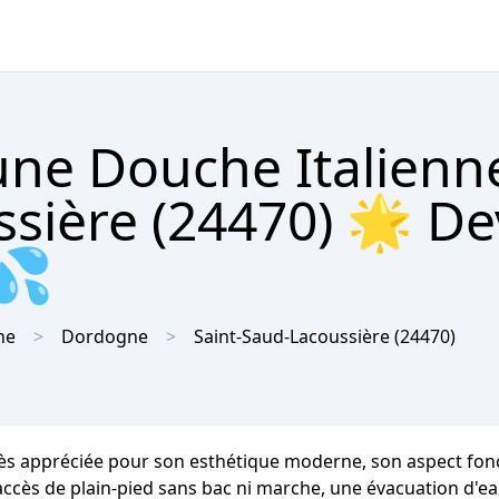
'une Douche Italienn
sière (24470) 🌟 De
 💦
ne
Dordogne
Saint-Saud-Lacoussière
(24470)
ès appréciée pour son esthétique moderne, son aspect foncti
n accès de plain-pied sans bac ni marche, une évacuation d'e