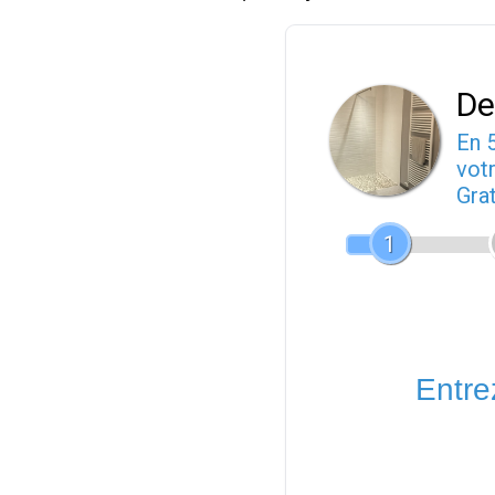
De
En 
votr
Gra
1
Entrez