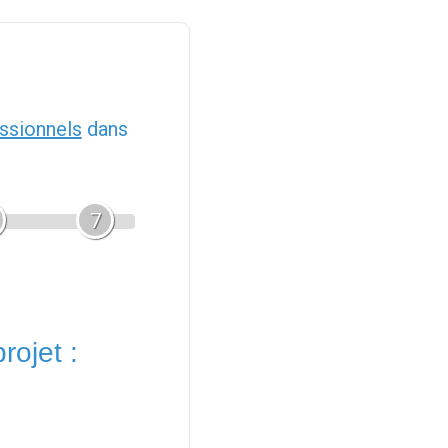
ssionnels
dans
7
rojet :