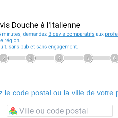
vis Douche à l'italienne
5 minutes, demandez
3 devis comparatifs
aux
profe
e région.
tuit, sans pub et sans engagement.
2
3
4
5
6
 le code postal ou la ville de votre p