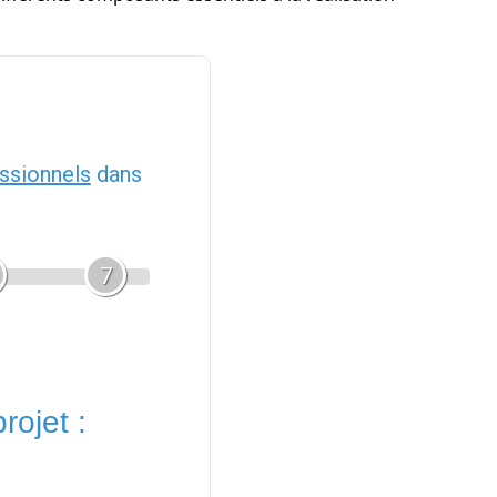
ssionnels
dans
7
rojet :