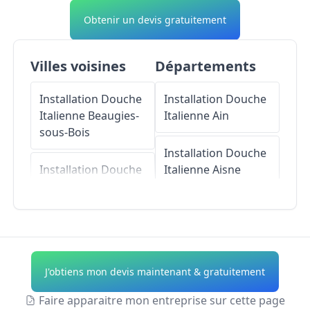
Obtenir un devis gratuitement
Villes voisines
Départements
Installation Douche
Installation Douche
Italienne
Beaugies-
Italienne
Ain
sous-Bois
Installation Douche
Installation Douche
Italienne
Aisne
Italienne
Maucourt
Installation Douche
Installation Douche
Italienne
Allier
Italienne
Villeselve
Installation Douche
J'obtiens mon devis maintenant & gratuitement
Installation Douche
Italienne
Alpes-de-
Italienne
Haute-Provence
Faire apparaitre mon entreprise sur cette page