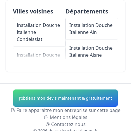
Villes voisines
Départements
Installation Douche
Installation Douche
Italienne
Italienne
Ain
Condeissiat
Installation Douche
Installation Douche
Italienne
Aisne
Italienne
Chaveyriat
Installation Douche
Installation Douche
Italienne
Allier
Italienne
Saint-
André-le-Bouchoux
Installation Douche
J'obtiens mon devis maintenant & gratuitement
Italienne
Alpes-de-
Installation Douche
Haute-Provence
Faire apparaitre mon entreprise sur cette page
Italienne
Chanoz-
Mentions légales
Châtenay
Installation Douche
Contactez nous
Italienne
Hautes-
©
2026
devis-douche-italienne.fr