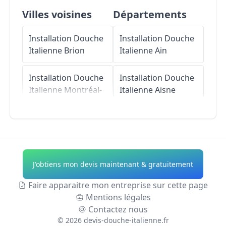
Villes voisines
Départements
Installation Douche
Installation Douche
Italienne
Brion
Italienne
Ain
Installation Douche
Installation Douche
Italienne
Montréal-
Italienne
Aisne
la-Cluse
Installation Douche
Installation Douche
Italienne
Allier
Italienne
Béard-
Géovreissiat
Installation Douche
J'obtiens mon devis maintenant & gratuitement
Italienne
Alpes-de-
Installation Douche
Haute-Provence
Faire apparaitre mon entreprise sur cette page
Italienne
Nurieux-
Mentions légales
Volognat
Installation Douche
Contactez nous
Italienne
Hautes-
©
2026
devis-douche-italienne.fr