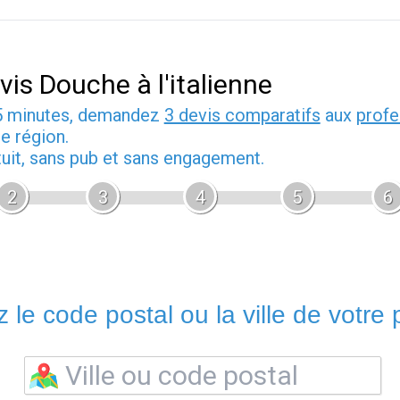
vis Douche à l'italienne
5 minutes, demandez
3 devis comparatifs
aux
profe
e région.
tuit, sans pub et sans engagement.
2
3
4
5
6
 le code postal ou la ville de votre p