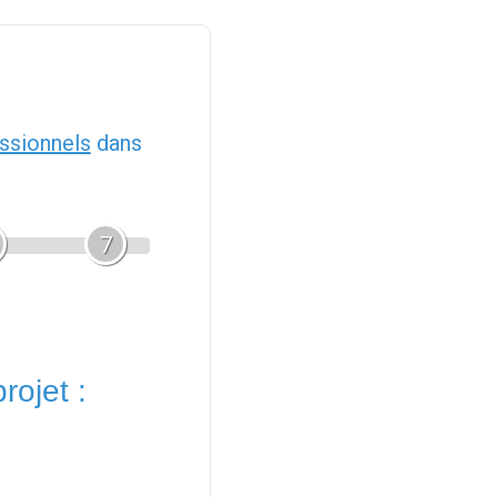
ssionnels
dans
7
rojet :