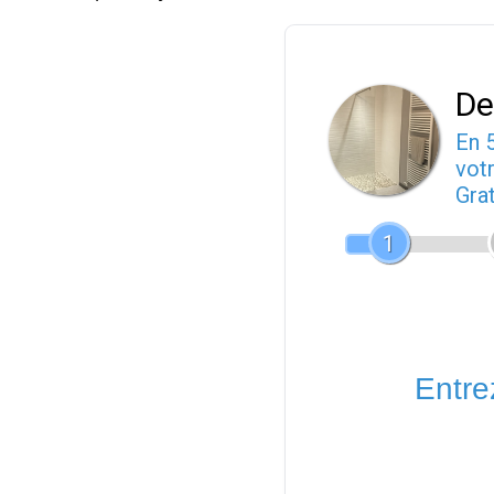
De
En 
votr
Gra
1
Entrez